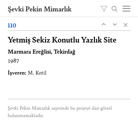
Şevki Pekin Mimarlık
×
Şevki Pekin tarafından 1981 yılında kurulan
110
‹
‹
mimarlık ofisini, 2020 yılından itibaren oğlu
Ömer Pekin yönetmektedir.
Yetmiş Sekiz Konutlu Yazlık Site
Marmara Ereğlisi, Tekirdağ
Projeler
1987
Hakkımızda
Yayınlar
İşveren:
M. Kotil
İletişim
EN
Şevki Pekin Mimarlık arşivinde bu projeye dair görsel
bulunmamaktadır.