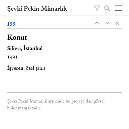
Şevki Pekin Mimarlık
×
Şevki Pekin tarafından 1981 yılında kurulan
155
‹
‹
mimarlık ofisini, 2020 yılından itibaren oğlu
Ömer Pekin yönetmektedir.
Konut
Silivri, İstanbul
Projeler
1991
Hakkımızda
Yayınlar
İşveren:
özel şahıs
İletişim
EN
Şevki Pekin Mimarlık arşivinde bu projeye dair görsel
bulunmamaktadır.