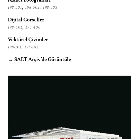
,
,
198-501
198-502
198-503
Dijital Görseller
,
198-401
198-406
Vektörel Çizimler
,
198-101
198-102
→ SALT Arşiv’de Görüntüle