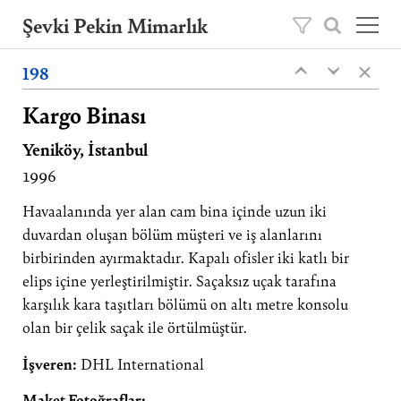
Şevki Pekin Mimarlık
×
Şevki Pekin tarafından 1981 yılında kurulan
198
‹
‹
mimarlık ofisini, 2020 yılından itibaren oğlu
Ömer Pekin yönetmektedir.
Kargo Binası
Yeniköy, İstanbul
Projeler
1996
Hakkımızda
Yayınlar
Havaalanında yer alan cam bina içinde uzun iki
duvardan oluşan bölüm müşteri ve iş alanlarını
İletişim
birbirinden ayırmaktadır. Kapalı ofisler iki katlı bir
elips içine yerleştirilmiştir. Saçaksız uçak tarafına
EN
karşılık kara taşıtları bölümü on altı metre konsolu
olan bir çelik saçak ile örtülmüştür.
İşveren:
DHL International
Maket Fotoğrafları