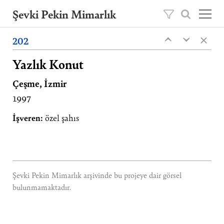
Şevki Pekin Mimarlık
×
Şevki Pekin tarafından 1981 yılında kurulan
202
‹
‹
mimarlık ofisini, 2020 yılından itibaren oğlu
Ömer Pekin yönetmektedir.
Yazlık Konut
Çeşme, İzmir
Projeler
1997
Hakkımızda
Yayınlar
İşveren:
özel şahıs
İletişim
EN
Şevki Pekin Mimarlık arşivinde bu projeye dair görsel
bulunmamaktadır.