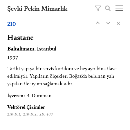
Şevki Pekin Mimarlık
×
Şevki Pekin tarafından 1981 yılında kurulan
210
‹
‹
mimarlık ofisini, 2020 yılından itibaren oğlu
Ömer Pekin yönetmektedir.
Hastane
Baltalimanı, İstanbul
Projeler
1997
Hakkımızda
Yayınlar
Tarihi yapıya bir servis koridoru ve beş ayrı bina ilave
edilmiştir. Yapıların ölçekleri Boğaz’da bulunan yalı
İletişim
yapıları ile uyum sağlamaktadır.
EN
İşveren:
B. Duruman
Vektörel Çizimler
,
,
210-101
210-102
210-103