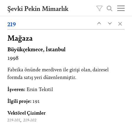
Şevki Pekin Mimarlık
×
Şevki Pekin tarafından 1981 yılında kurulan
219
‹
‹
mimarlık ofisini, 2020 yılından itibaren oğlu
Ömer Pekin yönetmektedir.
Mağaza
Büyükçekmece, İstanbul
Projeler
1998
Hakkımızda
Yayınlar
Fabrika önünde merdiven ile girişi olan, dairesel
formda satış yeri düzenlenmiştir.
İletişim
İşveren:
Ersin Tekstil
EN
İlgili proje:
191
Vektörel Çizimler
,
219-101
219-102