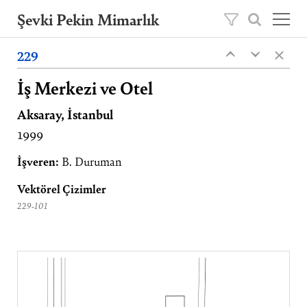
Şevki Pekin Mimarlık
×
Şevki Pekin tarafından 1981 yılında kurulan
229
‹
‹
mimarlık ofisini, 2020 yılından itibaren oğlu
Ömer Pekin yönetmektedir.
İş Merkezi ve Otel
Aksaray, İstanbul
Projeler
1999
Hakkımızda
Yayınlar
İşveren:
B. Duruman
İletişim
Vektörel Çizimler
229-101
EN