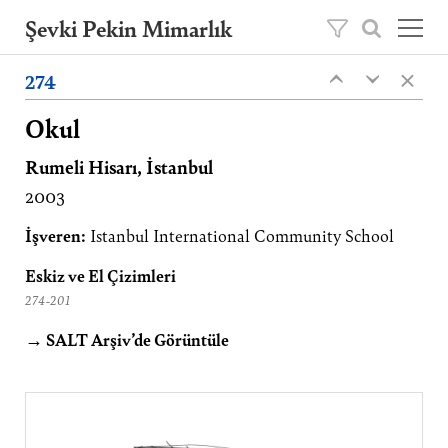
Şevki Pekin Mimarlık
×
Şevki Pekin tarafından 1981 yılında kurulan
274
‹
‹
mimarlık ofisini, 2020 yılından itibaren oğlu
Ömer Pekin yönetmektedir.
Okul
Rumeli Hisarı, İstanbul
Projeler
2003
Hakkımızda
Yayınlar
İşveren:
Istanbul International Community School
İletişim
Eskiz ve El Çizimleri
274-201
EN
→ SALT Arşiv’de Görüntüle