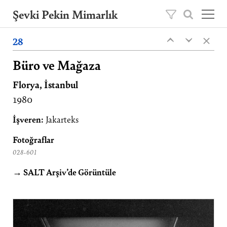
Şevki Pekin Mimarlık
×
Şevki Pekin tarafından 1981 yılında kurulan
28
‹
‹
mimarlık ofisini, 2020 yılından itibaren oğlu
Ömer Pekin yönetmektedir.
Büro ve Mağaza
Florya, İstanbul
Projeler
1980
Hakkımızda
Yayınlar
İşveren:
Jakarteks
İletişim
Fotoğraflar
028-601
EN
→ SALT Arşiv’de Görüntüle