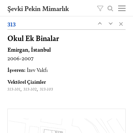
Şevki Pekin Mimarlık
×
Şevki Pekin tarafından 1981 yılında kurulan
313
‹
‹
mimarlık ofisini, 2020 yılından itibaren oğlu
Ömer Pekin yönetmektedir.
Okul Ek Binalar
Emirgan, İstanbul
Projeler
2006-2007
Hakkımızda
Yayınlar
İşveren:
İzev Vakfı
İletişim
Vektörel Çizimler
,
,
313-101
313-102
313-103
EN