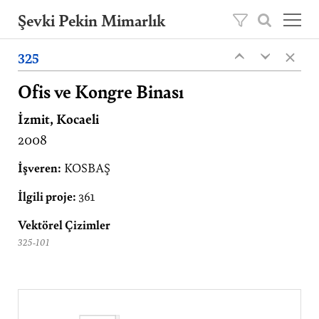
Şevki Pekin Mimarlık
×
Şevki Pekin tarafından 1981 yılında kurulan
325
‹
‹
mimarlık ofisini, 2020 yılından itibaren oğlu
Ömer Pekin yönetmektedir.
Ofis ve Kongre Binası
İzmit, Kocaeli
Projeler
2008
Hakkımızda
Yayınlar
İşveren:
KOSBAŞ
İletişim
İlgili proje:
361
EN
Vektörel Çizimler
325-101