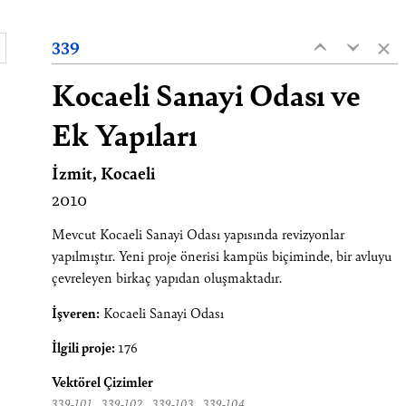
×
339
‹
‹
Kocaeli Sanayi Odası ve
Ek Yapıları
İzmit, Kocaeli
2010
Mevcut Kocaeli Sanayi Odası yapısında revizyonlar
yapılmıştır. Yeni proje önerisi kampüs biçiminde, bir avluyu
çevreleyen birkaç yapıdan oluşmaktadır.
İşveren:
Kocaeli Sanayi Odası
İlgili proje:
176
Vektörel Çizimler
,
,
,
339-101
339-102
339-103
339-104