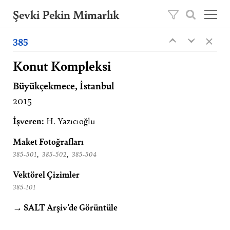
Şevki Pekin Mimarlık
×
Şevki Pekin tarafından 1981 yılında kurulan
385
‹
‹
mimarlık ofisini, 2020 yılından itibaren oğlu
Ömer Pekin yönetmektedir.
Konut Kompleksi
Büyükçekmece, İstanbul
Projeler
2015
Hakkımızda
Yayınlar
İşveren:
H. Yazıcıoğlu
İletişim
Maket Fotoğrafları
,
,
385-501
385-502
385-504
EN
Vektörel Çizimler
385-101
→ SALT Arşiv’de Görüntüle