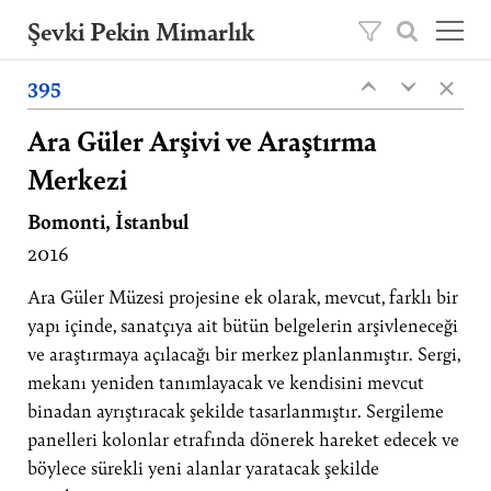
Şevki Pekin Mimarlık
×
Şevki Pekin tarafından 1981 yılında kurulan
395
‹
‹
mimarlık ofisini, 2020 yılından itibaren oğlu
Ömer Pekin yönetmektedir.
Ara Güler Arşivi ve Araştırma
Merkezi
Projeler
Hakkımızda
Bomonti, İstanbul
2016
Yayınlar
İletişim
Ara Güler Müzesi projesine ek olarak, mevcut, farklı bir
yapı içinde, sanatçıya ait bütün belgelerin arşivleneceği
EN
ve araştırmaya açılacağı bir merkez planlanmıştır. Sergi,
mekanı yeniden tanımlayacak ve kendisini mevcut
binadan ayrıştıracak şekilde tasarlanmıştır. Sergileme
panelleri kolonlar etrafında dönerek hareket edecek ve
böylece sürekli yeni alanlar yaratacak şekilde