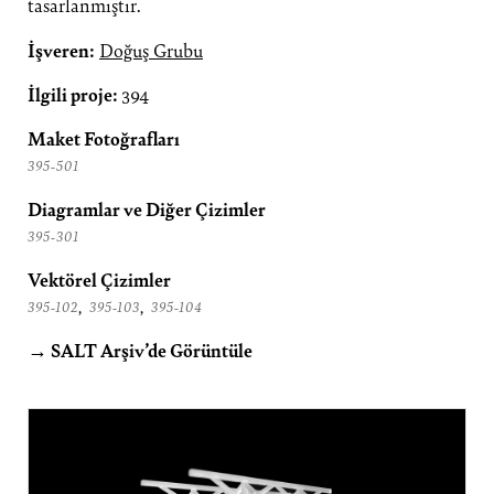
tasarlanmıştır.
İşveren:
Doğuş Grubu
İlgili proje:
394
Maket Fotoğrafları
395-501
Diagramlar ve Diğer Çizimler
395-301
Vektörel Çizimler
,
,
395-102
395-103
395-104
→ SALT Arşiv’de Görüntüle