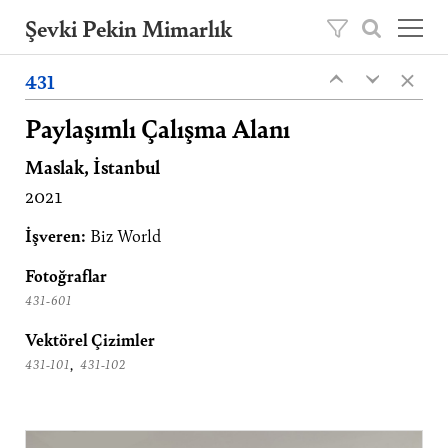
Şevki Pekin Mimarlık
×
Şevki Pekin tarafından 1981 yılında kurulan
431
‹
‹
mimarlık ofisini, 2020 yılından itibaren oğlu
Ömer Pekin yönetmektedir.
Paylaşımlı Çalışma Alanı
Maslak, İstanbul
Projeler
2021
Hakkımızda
Yayınlar
İşveren:
Biz World
İletişim
Fotoğraflar
431-601
EN
Vektörel Çizimler
,
431-101
431-102