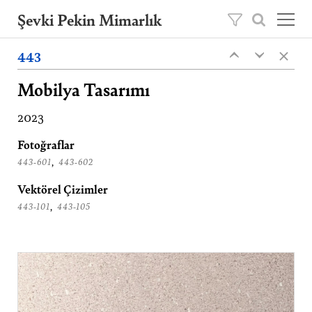
Şevki Pekin Mimarlık
×
Şevki Pekin tarafından 1981 yılında kurulan
443
‹
‹
mimarlık ofisini, 2020 yılından itibaren oğlu
Ömer Pekin yönetmektedir.
Mobilya Tasarımı
Projeler
2023
Hakkımızda
Fotoğraflar
Yayınlar
,
443-601
443-602
İletişim
Vektörel Çizimler
,
443-101
443-105
EN