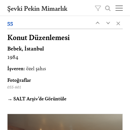
Şevki Pekin Mimarlık
×
Şevki Pekin tarafından 1981 yılında kurulan
55
‹
‹
mimarlık ofisini, 2020 yılından itibaren oğlu
Ömer Pekin yönetmektedir.
Konut Düzenlemesi
Bebek, İstanbul
Projeler
1984
Hakkımızda
Yayınlar
İşveren:
özel şahıs
İletişim
Fotoğraflar
055-601
EN
→ SALT Arşiv’de Görüntüle