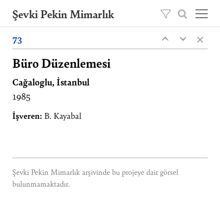
Şevki Pekin Mimarlık
×
Şevki Pekin tarafından 1981 yılında kurulan
73
‹
‹
mimarlık ofisini, 2020 yılından itibaren oğlu
Ömer Pekin yönetmektedir.
Büro Düzenlemesi
Cağaloglu, İstanbul
Projeler
1985
Hakkımızda
Yayınlar
İşveren:
B. Kayabal
İletişim
EN
Şevki Pekin Mimarlık arşivinde bu projeye dair görsel
bulunmamaktadır.