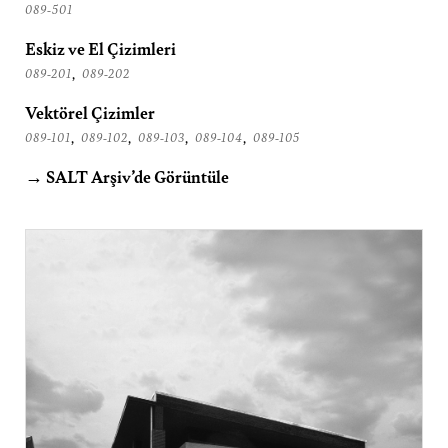
089-501
Eskiz ve El Çizimleri
,
089-201
089-202
Vektörel Çizimler
,
,
,
,
089-101
089-102
089-103
089-104
089-105
→ SALT Arşiv’de Görüntüle