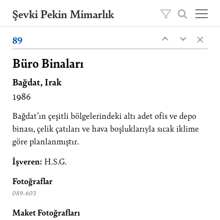
Şevki Pekin Mimarlık
×
Şevki Pekin tarafından 1981 yılında kurulan
89
‹
‹
mimarlık ofisini, 2020 yılından itibaren oğlu
Ömer Pekin yönetmektedir.
Büro Binaları
Bağdat, Irak
Projeler
1986
Hakkımızda
Yayınlar
Bağdat’ın çeşitli bölgelerindeki altı adet ofis ve depo
binası, çelik çatıları ve hava boşluklarıyla sıcak iklime
İletişim
göre planlanmıştır.
EN
İşveren:
H.S.G.
Fotoğraflar
089-603
Maket Fotoğrafları