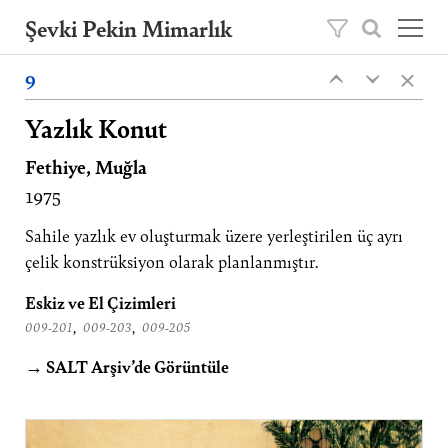
Şevki Pekin Mimarlık
×
Şevki Pekin tarafından 1981 yılında kurulan
9
‹
‹
mimarlık ofisini, 2020 yılından itibaren oğlu
Ömer Pekin yönetmektedir.
Yazlık Konut
Fethiye, Muğla
Projeler
1975
Hakkımızda
Yayınlar
Sahile yazlık ev oluşturmak üzere yerleştirilen üç ayrı
çelik konstrüksiyon olarak planlanmıştır.
İletişim
Eskiz ve El Çizimleri
EN
,
,
009-201
009-203
009-205
→ SALT Arşiv’de Görüntüle