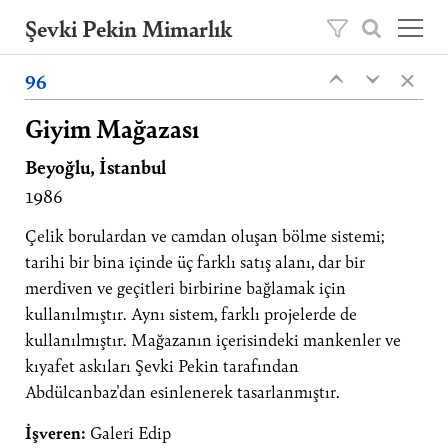
Şevki Pekin Mimarlık
×
Şevki Pekin tarafından 1981 yılında kurulan
96
‹
‹
mimarlık ofisini, 2020 yılından itibaren oğlu
Ömer Pekin yönetmektedir.
Giyim Mağazası
Beyoğlu, İstanbul
Projeler
1986
Hakkımızda
Yayınlar
Çelik borulardan ve camdan oluşan bölme sistemi;
tarihi bir bina içinde üç farklı satış alanı, dar bir
İletişim
merdiven ve geçitleri birbirine bağlamak için
kullanılmıştır. Aynı sistem, farklı projelerde de
EN
kullanılmıştır. Mağazanın içerisindeki mankenler ve
kıyafet askıları Şevki Pekin tarafından
Abdülcanbaz'dan esinlenerek tasarlanmıştır.
İşveren:
Galeri Edip