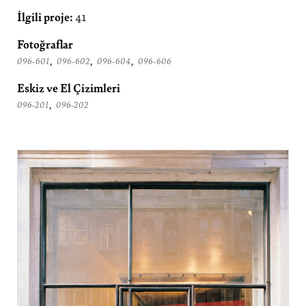
İlgili proje:
41
Fotoğraflar
,
,
,
096-601
096-602
096-604
096-606
Eskiz ve El Çizimleri
,
096-201
096-202