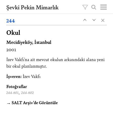
Şevki Pekin Mimarlık
×
Şevki Pekin tarafından 1981 yılında kurulan
244
‹
‹
mimarlık ofisini, 2020 yılından itibaren oğlu
Ömer Pekin yönetmektedir.
Okul
Mecidiyeköy, İstanbul
Projeler
2001
Hakkımızda
Yayınlar
İzev Vakfı'na ait mevcut okulun arkasındaki alana yeni
bir okul planlanmıştır.
İletişim
İşveren:
İzev Vakfı
EN
Fotoğraflar
,
244-601
244-602
→ SALT Arşiv’de Görüntüle